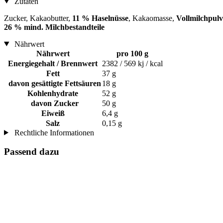
Zutaten
Zucker, Kakaobutter,
11 % Haselnüsse
, Kakaomasse,
Vollmilchpulv
26 % mind. Milchbestandteile
Nährwert
Nährwert
pro 100 g
Energiegehalt / Brennwert
2382 / 569 kj / kcal
Fett
37 g
davon gesättigte Fettsäuren
18 g
Kohlenhydrate
52 g
davon Zucker
50 g
Eiweiß
6,4 g
Salz
0,15 g
Rechtliche Informationen
Passend dazu