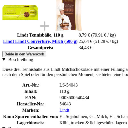
Lindt Tennisbälle, 110 g
8,79 €
(79,91 € / kg)
Lindt Lindt Couverture, Milch (500 g)
25,64 €
(51,28 € / kg)
Gesamtpreis:
34,43 €
Beide in den Warenkorb
Beschreibung
Diese drei Tennisbälle aus Lindt-Milchschokolade mit einer Füllung
nach dem Spiel oder für den persönlichen Moment, sie bieten eine h
Art.-Nr.:
LS-54043
Inhalt:
110 g
EAN:
9003600540434
Hersteller-Nr.:
54043
Marken:
Lindt
Kann Spuren enthalten von:
F - Sojabohnen, G - Milch, H - Schal
Lagerhinweis:
Kühl, trocken & lichtgeschützt lagern