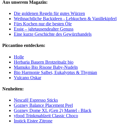
Aus unserem Magazin:
Die goldenen Regeln für gutes Würzen
Weihnachtliche Backideen - Lebkuchen & Vanillekipferl
Fürs Kochen nur die besten Öle
Essig – jahrtausendealter Genuss
Eine kurze Geschichte des Gewürzhandels
Piccantino entdecken:
Holle
Herbaria Bauern Brotzeitsalz bio
Mamuko Bio Risone Baby-Nudeln
Bio Harmonie Salbei, Eukalyptus & Thymian
Vulcano Oskar
Neuheiten:
Nescafé Espresso Sticks
Gozney Balance Placement Peel
Gozney Dome XL (Gen 2) Mantel - Black
yfood Trinkmahlzeit Classic Choco
Instick Eistee Zitrone