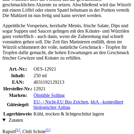
geschmacklichen Akzente zu setzen. Abschließend wird das Würzöl
mit einem Löffel oder einem Spatel behutsam in der Portion verteilt.
Die Mahlzeit ist nun fertig und kann serviert werden.
Appetitliche Vorspeisen, herzhafte Menüs, frische Salate, Dips und
sogar Suppen und Saucen gelingen mit den Kräuter- und Würzölen
ganz vortrefflich - auch dann, wenn die Zubereitung mal schnell
vonstatten gehen soll. Die Zeit fürs Marinieren entfällt, denn im
Würzöl schlummert der volle, natürliche Geschmack - Tropfen für
Tropfen dafür gemacht, die hohen Erwartungen an den Geschmack
frischer Gewürze und Kräuter zu erfüllen.
Art.-Nr.:
OES-12921
Inhalt:
250 ml
EAN:
4031192129213
Hersteller-Nr.:
12921
Marken:
Ölmühle Solling
EU- / Nicht-EU Bio Zeichen
,
kbA - kontrolliert
Gütesiegel:
biologischer Anbau
Lagerhinweis:
Kühl, trocken & lichtgeschützt lagern
Zutaten
[1]
[1]
Rapsöl
, Chili Schote