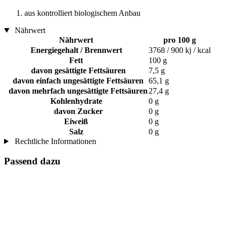
aus kontrolliert biologischem Anbau
Nährwert
Nährwert
pro 100 g
Energiegehalt / Brennwert
3768 / 900 kj / kcal
Fett
100 g
davon gesättigte Fettsäuren
7,5 g
davon einfach ungesättigte Fettsäuren
65,1 g
davon mehrfach ungesättigte Fettsäuren
27,4 g
Kohlenhydrate
0 g
davon Zucker
0 g
Eiweiß
0 g
Salz
0 g
Rechtliche Informationen
Passend dazu