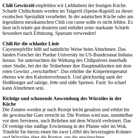
Chili Gewürzöl
empfehlen wir Liebhabern der feurigen Küche.
Scharfe Chilischoten werden im Trägeröl (Speise-Rapsöl) zu dieser
exotischen Spezialität verarbeitet. In der asiatischen Küche oder am
legendären mexikanischen Chili con carne sollte es nicht fehlen. Es
lässt sich relativ gut dosieren und entfaltet seine markante Schärfe
besonders nach Erhitzung. Sparsam verwenden!
Chili für die schlanke Linie
Cayennepfeffer hilft auf natürliche Weise beim Abnehmen. Das
fanden Forscher der Purdue University im US-Bundesstaat Indiana
heraus. Sie untersuchten die Wirkung des Chilipulvers innerhalb
einer Studie, bei der die Teilnehmer ihre Hauptmahlzeiten mit dem
roten Gewürz „verschärften“. Das erhöhte die Körpertemperatur
ebenso wie den Kalorienverbrauch. Und gleichzeitig sank der
Heißhunger auf salzige, fette und süße Speisen. Fazit: So scharf
kann Abnehmen sein.
Richtige und schonende Anwendung des Würzöles in der
Küche
Die Zutaten werden je nach Rezept leicht gesalzen und erhitzt bis
die gewünschte Gare erreicht ist. Die Portion wird nun, unmittelbar
vor dem Servieren, nach Belieben mit dem Würzöl verfeinert. Das
Öl verträgt eine mäßige Erwärmung in der Pfanne oder im Wok.
Träufeln Sie hierzu einen bis zwei Löffel des bevorzugten Kräuter-
und Würzöles über die Portion, um die gewünschten