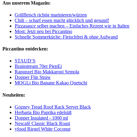
Aus unserem Magazin:
Grillfleisch richtig marinieren/würzen
Chili – scharf essen macht glücklich und gesund!
Pizzasauce selber machen – Einfaches Rezept wie in Italien
Most: Jetzt neu bei Piccantino
Schnelle Sommerküche: Fleischfrei & ohne Aufwand
Piccantino entdecken:
STAUD‘S
Brainstream 70er PiepEi
Rapunzel Bio Makkaroni Semola
Dopper Flip Straw
MOGLi Bio Banane Kakao Quetschi
Neuheiten:
Gozney Tread Roof Rack Server Black
Herbaria Bio Paprika edelsüß
Dopper Insulated - 1000 ml
Nescafé Classic Black Roast
yfood Riegel White Coconut