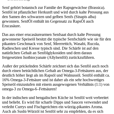
Senf gehört botanisch zur Familie der Rapsgewächse (Brassica).
Senföl ist pflanzlicher Herkunft und wird durch kalte Pressung aus
den Samen des schwarzen und gelben Senfs (Sinapis alba)
gewonnen. SenfÖl enthält im Gegensatz zu RapsÖl auch
Erucasäure.
Das aus einer erucasäurearmen Senfsaat durch kalte Pressung
gewonnene Speiseöl besitzt die typische Senfschärfe wie sie für den
pikanten Geschmack von Senf, Meerrettich, Wasabi, Rucola,
Radieschen und Kresse typisch sind. Die Schärfe ist auf den
natürlichen Gehalt an Senfölglykosiden und dem daraus
freigesetzten Isothiocyanate (Allylsenföl) zurückzuführen.
Außer der prickelnden Schärfe zeichnet sich das Senföl auch noch
durch einen beträchtlichen Gehalt an Omega-3-Fettsäuren aus, der
deutlich höher liegt als im Rapsöl und Walnussöl. Senföl enthält ca.
16% Omega-3-Fettsäure und ist daher als ein sehr hochwertiges
Speiseöl einzustufen mit einem ausgewogenen Verhältnis (1:1) von
omega-3 zu Omega-6–Fettsäuren!
In der indischen und bengalischen Küche ist Senföl weit verbreitet
und beliebt. Es wird für scharfe Dipps und Saucen verwendet und
verleiht Currys und Fischgerichten ein würzig-pikantes Aroma.
Auch als Sushi-Würzöl ist Senföl sehr zu empfehlen, da es sich