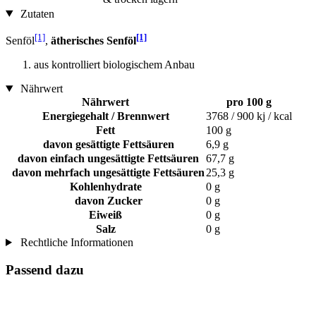
Zutaten
[1]
[1]
Senföl
,
ätherisches Senföl
aus kontrolliert biologischem Anbau
Nährwert
Nährwert
pro 100 g
Energiegehalt / Brennwert
3768 / 900 kj / kcal
Fett
100 g
davon gesättigte Fettsäuren
6,9 g
davon einfach ungesättigte Fettsäuren
67,7 g
davon mehrfach ungesättigte Fettsäuren
25,3 g
Kohlenhydrate
0 g
davon Zucker
0 g
Eiweiß
0 g
Salz
0 g
Rechtliche Informationen
Passend dazu