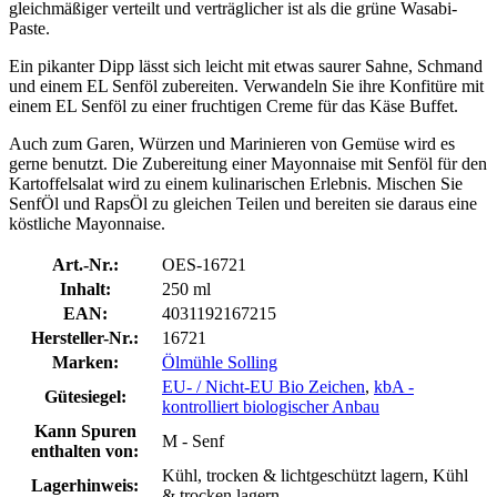
gleichmäßiger verteilt und verträglicher ist als die grüne Wasabi-
Paste.
Ein pikanter Dipp lässt sich leicht mit etwas saurer Sahne, Schmand
und einem EL Senföl zubereiten. Verwandeln Sie ihre Konfitüre mit
einem EL Senföl zu einer fruchtigen Creme für das Käse Buffet.
Auch zum Garen, Würzen und Marinieren von Gemüse wird es
gerne benutzt. Die Zubereitung einer Mayonnaise mit Senföl für den
Kartoffelsalat wird zu einem kulinarischen Erlebnis. Mischen Sie
SenfÖl und RapsÖl zu gleichen Teilen und bereiten sie daraus eine
köstliche Mayonnaise.
Art.-Nr.:
OES-16721
Inhalt:
250 ml
EAN:
4031192167215
Hersteller-Nr.:
16721
Marken:
Ölmühle Solling
EU- / Nicht-EU Bio Zeichen
,
kbA -
Gütesiegel:
kontrolliert biologischer Anbau
Kann Spuren
M - Senf
enthalten von:
Kühl, trocken & lichtgeschützt lagern, Kühl
Lagerhinweis:
& trocken lagern