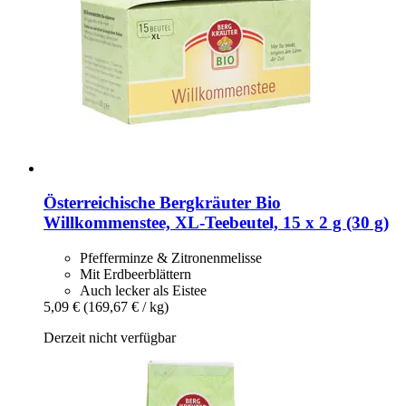
Österreichische Bergkräuter
Bio
Willkommenstee, XL-​Teebeutel, 15 x 2 g (30 g)
Pfefferminze & Zitronenmelisse
Mit Erdbeerblättern
Auch lecker als Eistee
5,09 €
(169,67 € / kg)
Derzeit nicht verfügbar