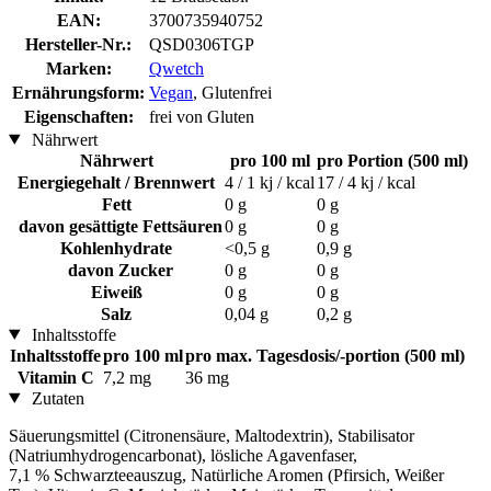
EAN:
3700735940752
Hersteller-Nr.:
QSD0306TGP
Marken:
Qwetch
Ernährungsform:
Vegan
, Glutenfrei
Eigenschaften:
frei von Gluten
Nährwert
Nährwert
pro 100 ml
pro Portion (500 ml)
Energiegehalt / Brennwert
4 / 1 kj / kcal
17 / 4 kj / kcal
Fett
0 g
0 g
davon gesättigte Fettsäuren
0 g
0 g
Kohlenhydrate
<0,5 g
0,9 g
davon Zucker
0 g
0 g
Eiweiß
0 g
0 g
Salz
0,04 g
0,2 g
Inhaltsstoffe
Inhaltsstoffe
pro 100 ml
pro max. Tagesdosis/-portion (500 ml)
Vitamin C
7,2 mg
36 mg
Zutaten
Säuerungsmittel (Citronensäure, Maltodextrin), Stabilisator
(Natriumhydrogencarbonat), lösliche Agavenfaser,
7,1 % Schwarzteeauszug, Natürliche Aromen (Pfirsich, Weißer