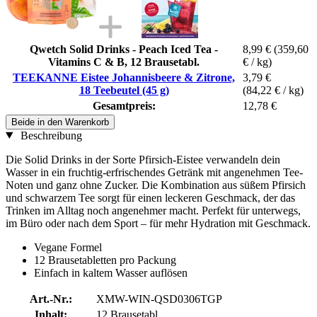
Qwetch Solid Drinks - Peach Iced Tea -
8,99 €
(359,60
Vitamins C & B, 12 Brausetabl.
€ / kg)
TEEKANNE Eistee Johannisbeere & Zitrone,
3,79 €
18 Teebeutel (45 g)
(84,22 € / kg)
Gesamtpreis:
12,78 €
Beide in den Warenkorb
Beschreibung
Die Solid Drinks in der Sorte Pfirsich-Eistee verwandeln dein
Wasser in ein fruchtig-erfrischendes Getränk mit angenehmen Tee-
Noten und ganz ohne Zucker. Die Kombination aus süßem Pfirsich
und schwarzem Tee sorgt für einen leckeren Geschmack, der das
Trinken im Alltag noch angenehmer macht. Perfekt für unterwegs,
im Büro oder nach dem Sport – für mehr Hydration mit Geschmack.
Vegane Formel
12 Brausetabletten pro Packung
Einfach in kaltem Wasser auflösen
Art.-Nr.:
XMW-WIN-QSD0306TGP
Inhalt:
12 Brausetabl.