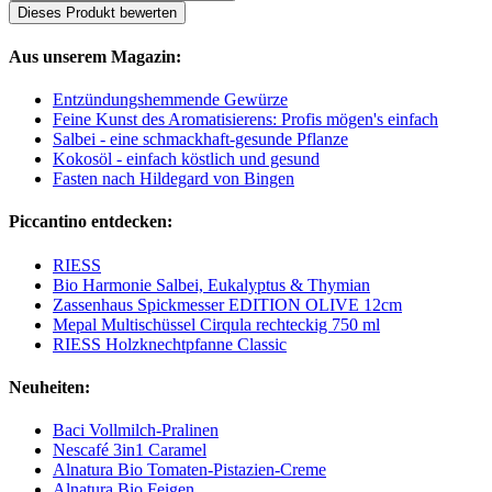
Dieses Produkt bewerten
Aus unserem Magazin:
Entzündungshemmende Gewürze
Feine Kunst des Aromatisierens: Profis mögen's einfach
Salbei - eine schmackhaft-gesunde Pflanze
Kokosöl - einfach köstlich und gesund
Fasten nach Hildegard von Bingen
Piccantino entdecken:
RIESS
Bio Harmonie Salbei, Eukalyptus & Thymian
Zassenhaus Spickmesser EDITION OLIVE 12cm
Mepal Multischüssel Cirqula rechteckig 750 ml
RIESS Holzknechtpfanne Classic
Neuheiten:
Baci Vollmilch-Pralinen
Nescafé 3in1 Caramel
Alnatura Bio Tomaten-Pistazien-Creme
Alnatura Bio Feigen