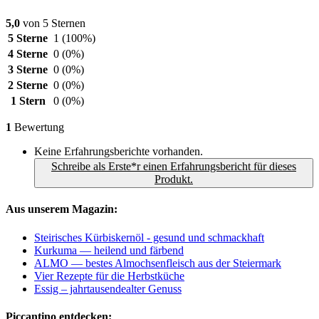
5,0
von 5 Sternen
5 Sterne
1
(100%)
4 Sterne
0
(0%)
3 Sterne
0
(0%)
2 Sterne
0
(0%)
1 Stern
0
(0%)
1
Bewertung
Keine Erfahrungsberichte vorhanden.
Schreibe als Erste*r einen Erfahrungsbericht für dieses
Produkt.
Aus unserem Magazin:
Steirisches Kürbiskernöl - gesund und schmackhaft
Kurkuma — heilend und färbend
ALMO — bestes Almochsenfleisch aus der Steiermark
Vier Rezepte für die Herbstküche
Essig – jahrtausendealter Genuss
Piccantino entdecken: