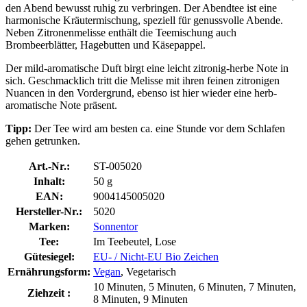
den Abend bewusst ruhig zu verbringen. Der Abendtee ist eine
harmonische Kräutermischung, speziell für genussvolle Abende.
Neben Zitronenmelisse enthält die Teemischung auch
Brombeerblätter, Hagebutten und Käsepappel.
Der mild-aromatische Duft birgt eine leicht zitronig-herbe Note in
sich. Geschmacklich tritt die Melisse mit ihren feinen zitronigen
Nuancen in den Vordergrund, ebenso ist hier wieder eine herb-
aromatische Note präsent.
Tipp:
Der Tee wird am besten ca. eine Stunde vor dem Schlafen
gehen getrunken.
Art.-Nr.:
ST-005020
Inhalt:
50 g
EAN:
9004145005020
Hersteller-Nr.:
5020
Marken:
Sonnentor
Tee:
Im Teebeutel, Lose
Gütesiegel:
EU- / Nicht-EU Bio Zeichen
Ernährungsform:
Vegan
, Vegetarisch
10 Minuten, 5 Minuten, 6 Minuten, 7 Minuten,
Ziehzeit :
8 Minuten, 9 Minuten