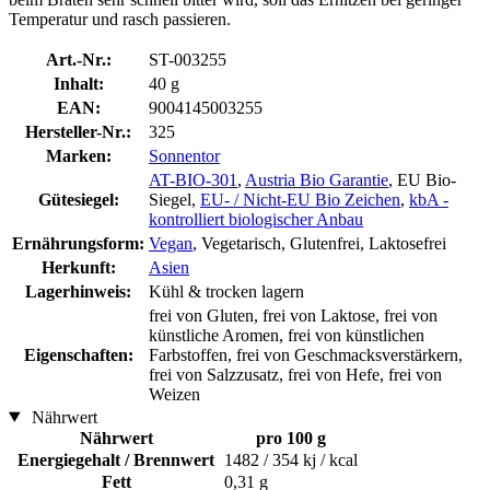
Temperatur und rasch passieren.
Art.-Nr.:
ST-003255
Inhalt:
40 g
EAN:
9004145003255
Hersteller-Nr.:
325
Marken:
Sonnentor
AT-BIO-301
,
Austria Bio Garantie
, EU Bio-
Gütesiegel:
Siegel,
EU- / Nicht-EU Bio Zeichen
,
kbA -
kontrolliert biologischer Anbau
Ernährungsform:
Vegan
, Vegetarisch, Glutenfrei, Laktosefrei
Herkunft:
Asien
Lagerhinweis:
Kühl & trocken lagern
frei von Gluten, frei von Laktose, frei von
künstliche Aromen, frei von künstlichen
Eigenschaften:
Farbstoffen, frei von Geschmacksverstärkern,
frei von Salzzusatz, frei von Hefe, frei von
Weizen
Nährwert
Nährwert
pro 100 g
Energiegehalt / Brennwert
1482 / 354 kj / kcal
Fett
0,31 g