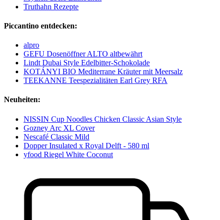
Truthahn Rezepte
Piccantino entdecken:
alpro
GEFU Dosenöffner ALTO altbewährt
Lindt Dubai Style Edelbitter-Schokolade
KOTÁNYI BIO Mediterrane Kräuter mit Meersalz
TEEKANNE Teespezialitäten Earl Grey RFA
Neuheiten:
NISSIN Cup Noodles Chicken Classic Asian Style
Gozney Arc XL Cover
Nescafé Classic Mild
Dopper Insulated x Royal Delft - 580 ml
yfood Riegel White Coconut