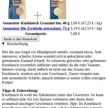
Sonnentor Knoblauch Granulat bio, 40 g
2,69 €
(67,25 € / kg)
Sonnentor Bio Zwiebeln getrocknet, 75 g
3,19 €
(42,53 € / kg)
Gesamtpreis:
5,88 €
Beide in den Warenkorb
Beschreibung
Wer ihn aus Angst vor Mundgeruch meidet, versäumt etwas. Sein
intensives, scharfes Aroma wandelt sich in gekochtem oder
gebratenem Zustand schnell. So schmeckt gekochter oder gebratener
Knoblauch wesentlich süßlicher und milder als die rohe Variante.
Intensiv-würzig, leicht süßlich ist nicht nur das Aroma des
Knoblauch, sondern auch sein Geschmack. Zuerst verspürt man
eine aromatische Schärfe, danach entfaltet er seinen vollen würzigen
Körper.
Tipps & Zubereitung:
Knoblauch ist wohl der Alleskönner unter den Gewürzen. So kann
er raffiniert jede Art von Speisen verfeinern oder ihnen ihren
aromatisch-lauchigen Geschmack verleihen.
Tipp
: Da Knoblauch
beim Braten sehr schnell bitter wird, soll das Erhitzen bei geringer