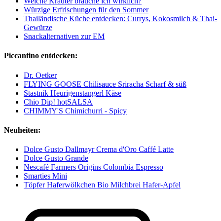
Welche Kräuter brauche ich wirklich?
Würzige Erfrischungen für den Sommer
Thailändische Küche entdecken: Currys, Kokosmilch & Thai-
Gewürze
Snackalternativen zur EM
Piccantino entdecken:
Dr. Oetker
FLYING GOOSE Chilisauce Sriracha Scharf & süß
Stastnik Heurigenstangerl Käse
Chio Dip! hotSALSA
CHIMMY'S Chimichurri - Spicy
Neuheiten:
Dolce Gusto Dallmayr Crema d'Oro Caffé Latte
Dolce Gusto Grande
Nescafé Farmers Origins Colombia Espresso
Smarties Mini
Töpfer Haferwölkchen Bio Milchbrei Hafer-Apfel