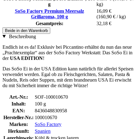
g
kg)
SoSo Factory Premium Meersalz
16,09 €
Grillaroma, 100 g
(160,90 € / kg)
Gesamtpreis:
32,18 €
Beide in den Warenkorb
Beschreibung
Endlich ist es da! Exklusiv bei Piccantino erhältst du nun das neue
„Prachtexemplar“ aus der SoSo Factory Werkstatt: Das SoSo Ei in
der
USA EDITION
!
Das SoSo Ei in der USA Edition kann natürlich für allerlei Speisen
verwendet werden. Egal ob zu Fleischgerichten, Salaten, Pasta &
Nudeln, Reis oder Suppen, mit dem brandneuen USA Ei erwischt
du mit Sicherheit immer die richtige Würze!
Art.-Nr.:
SOF-100010670
Inhalt:
100 g
EAN:
8436048830958
Hersteller-Nr.:
100010670
Marken:
SoSo Factory
Herkunft:
Spanien
Lagerhinweis:
Kühl & trocken lagern