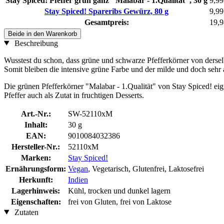
Stay Spiced! Pfeffer grün ganz "Malabar - 1.Qualität", 30 g
9,99
Stay Spiced! Spareribs Gewürz, 80 g
9,99
Gesamtpreis:
19,9
Beide in den Warenkorb
Beschreibung
Wusstest du schon, dass grüne und schwarze Pfefferkörner von derselb
Somit bleiben die intensive grüne Farbe und der milde und doch sehr
Die grünen Pfefferkörner "Malabar - 1.Qualität" von Stay Spiced! eig
Pfeffer auch als Zutat in fruchtigen Desserts.
Art.-Nr.:
SW-52110xM
Inhalt:
30 g
EAN:
9010084032386
Hersteller-Nr.:
52110xM
Marken:
Stay Spiced!
Ernährungsform:
Vegan
, Vegetarisch, Glutenfrei, Laktosefrei
Herkunft:
Indien
Lagerhinweis:
Kühl, trocken und dunkel lagern
Eigenschaften:
frei von Gluten, frei von Laktose
Zutaten