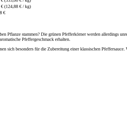
 €
(333,00 € / kg)
 €
(124,88 € / kg)
8 €
en Pflanze stammen? Die grünen Pfefferkörner werden allerdings unreif 
 aromatische Pfeffergeschmack erhalten.
nen sich besonders für die Zubereitung einer klassischen Pfeffersauce