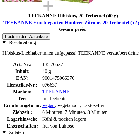
TEEKANNE Hibiskus, 20 Teebeutel (40 g)
TEEKANNE Früchtegarten Himbeer Zitrone, 20 Teebeutel (52 
Gesamtpreis:
Beide in den Warenkorb
Beschreibung
Hibiskus-Liebhaber:innen aufgepasst! TEEKANNE verzaubert deine he
Art.-Nr.:
TK-76637
Inhalt:
40 g
EAN:
9001475066370
Hersteller-Nr.:
076637
Marken:
TEEKANNE
Tee:
Im Teebeutel
Ernährungsform:
Vegan
, Vegetarisch, Laktosefrei
Ziehzeit :
6 Minuten, 7 Minuten, 8 Minuten
Lagerhinweis:
Kühl & trocken lagern
Eigenschaften:
frei von Laktose
Zutaten