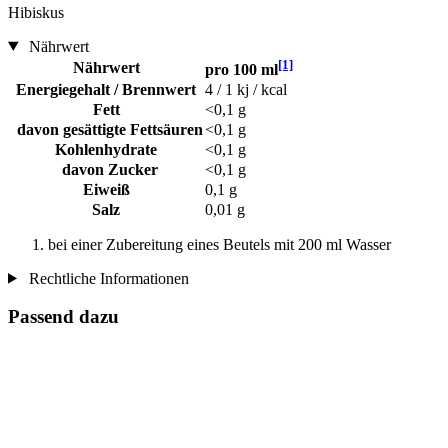
Hibiskus
Nährwert
[1]
Nährwert
pro 100 ml
Energiegehalt / Brennwert
4 / 1 kj / kcal
Fett
<0,1 g
davon gesättigte Fettsäuren
<0,1 g
Kohlenhydrate
<0,1 g
davon Zucker
<0,1 g
Eiweiß
0,1 g
Salz
0,01 g
bei einer Zubereitung eines Beutels mit 200 ml Wasser
Rechtliche Informationen
Passend dazu