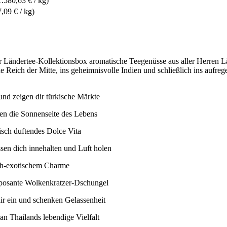
1.580,63 € / kg)
7,09 € / kg)
er Ländertee-Kollektionsbox aromatische Teegenüsse aus aller Herren 
e Reich der Mitte, ins geheimnisvolle Indien und schließlich ins au
nd zeigen dir türkische Märkte
en die Sonnenseite des Lebens
isch duftendes Dolce Vita
ssen dich innehalten und Luft holen
ich-exotischem Charme
mposante Wolkenkratzer-Dschungel
r ein und schenken Gelassenheit
an Thailands lebendige Vielfalt