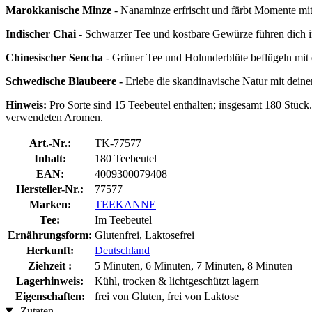
Marokkanische Minze
- Nanaminze erfrischt und färbt Momente mi
Indischer Chai
- Schwarzer Tee und kostbare Gewürze führen dich i
Chinesischer Sencha
- Grüner Tee und Holunderblüte beflügeln mit 
Schwedische Blaubeere -
Erlebe die skandinavische Natur mit dein
Hinweis:
Pro Sorte sind 15 Teebeutel enthalten; insgesamt 180 Stück.
verwendeten Aromen.
Art.-Nr.:
TK-77577
Inhalt:
180 Teebeutel
EAN:
4009300079408
Hersteller-Nr.:
77577
Marken:
TEEKANNE
Tee:
Im Teebeutel
Ernährungsform:
Glutenfrei, Laktosefrei
Herkunft:
Deutschland
Ziehzeit :
5 Minuten, 6 Minuten, 7 Minuten, 8 Minuten
Lagerhinweis:
Kühl, trocken & lichtgeschützt lagern
Eigenschaften:
frei von Gluten, frei von Laktose
Zutaten