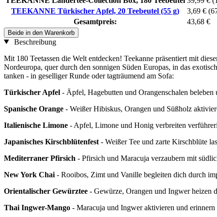
TEEKANNE Ländertee-Collection Box, 180 Teebeutel
39,99 €
(
TEEKANNE Türkischer Apfel, 20 Teebeutel (55 g)
3,69 €
(6
Gesamtpreis:
43,68 €
Beide in den Warenkorb
Beschreibung
Mit 180 Teetassen die Welt entdecken! Teekanne präsentiert mit dies
Nordeuropa, quer durch den sonnigen Süden Europas, in das exotisch
tanken - in geselliger Runde oder tagträumend am Sofa:
Türkischer Apfel
- Äpfel, Hagebutten und Orangenschalen beleben u
Spanische Orange
- Weißer Hibiskus, Orangen und Süßholz aktivier
Italienische Limone
- Apfel, Limone und Honig verbreiten verführer
Japanisches Kirschblütenfest
- Weißer Tee und zarte Kirschblüte la
Mediterraner Pfirsich
- Pfirsich und Maracuja verzaubern mit südl
New York Chai
- Rooibos, Zimt und Vanille begleiten dich durch i
Orientalischer Gewürztee
- Gewürze, Orangen und Ingwer heizen di
Thai Ingwer-Mango
- Maracuja und Ingwer aktivieren und erinnern 