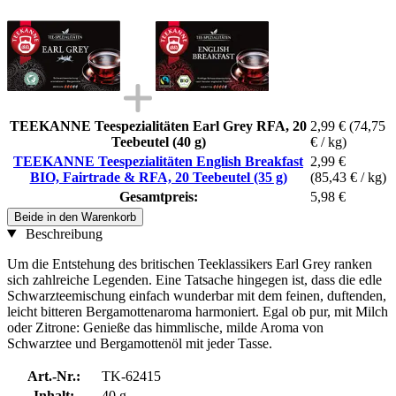
TEEKANNE Teespezialitäten Earl Grey RFA, 20
2,99 €
(74,75
Teebeutel (40 g)
€ / kg)
TEEKANNE Teespezialitäten English Breakfast
2,99 €
BIO, Fairtrade & RFA, 20 Teebeutel (35 g)
(85,43 € / kg)
Gesamtpreis:
5,98 €
Beide in den Warenkorb
Beschreibung
Um die Entstehung des britischen Teeklassikers Earl Grey ranken
sich zahlreiche Legenden. Eine Tatsache hingegen ist, dass die edle
Schwarzteemischung einfach wunderbar mit dem feinen, duftenden,
leicht bitteren Bergamottenaroma harmoniert. Egal ob pur, mit Milch
oder Zitrone: Genieße das himmlische, milde Aroma von
Schwarztee und Bergamottenöl mit jeder Tasse.
Art.-Nr.:
TK-62415
Inhalt:
40 g