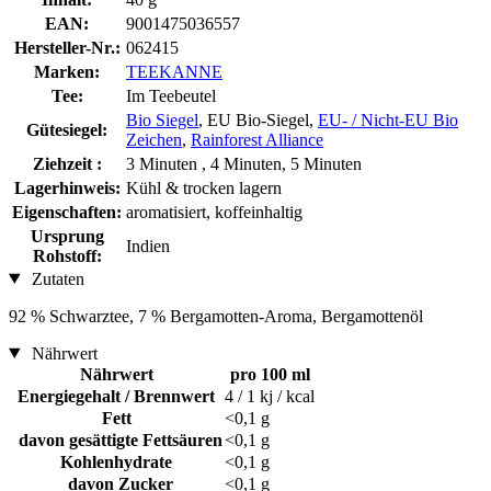
EAN:
9001475036557
Hersteller-Nr.:
062415
Marken:
TEEKANNE
Tee:
Im Teebeutel
Bio Siegel
, EU Bio-Siegel,
EU- / Nicht-EU Bio
Gütesiegel:
Zeichen
,
Rainforest Alliance
Ziehzeit :
3 Minuten , 4 Minuten, 5 Minuten
Lagerhinweis:
Kühl & trocken lagern
Eigenschaften:
aromatisiert, koffeinhaltig
Ursprung
Indien
Rohstoff:
Zutaten
92 % Schwarztee, 7 % Bergamotten-Aroma, Bergamottenöl
Nährwert
Nährwert
pro 100 ml
Energiegehalt / Brennwert
4 / 1 kj / kcal
Fett
<0,1 g
davon gesättigte Fettsäuren
<0,1 g
Kohlenhydrate
<0,1 g
davon Zucker
<0,1 g