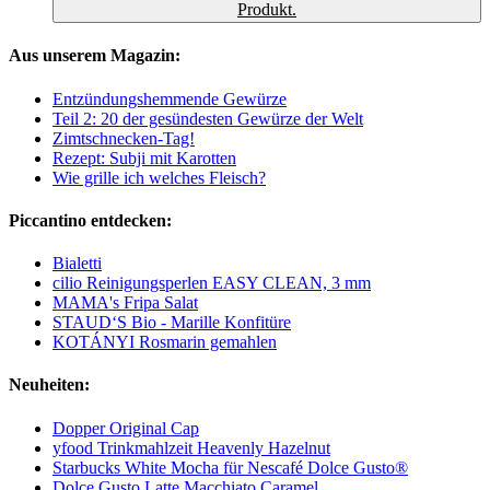
Produkt.
Aus unserem Magazin:
Entzündungshemmende Gewürze
Teil 2: 20 der gesündesten Gewürze der Welt
Zimtschnecken-Tag!
Rezept: Subji mit Karotten
Wie grille ich welches Fleisch?
Piccantino entdecken:
Bialetti
cilio Reinigungsperlen EASY CLEAN, 3 mm
MAMA's Fripa Salat
STAUD‘S Bio - Marille Konfitüre
KOTÁNYI Rosmarin gemahlen
Neuheiten:
Dopper Original Cap
yfood Trinkmahlzeit Heavenly Hazelnut
Starbucks White Mocha für Nescafé Dolce Gusto®
Dolce Gusto Latte Macchiato Caramel