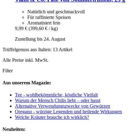
Natürlich und geschmackvoll
Für raffinierte Speisen
Aromatisiert fein
9,99 €
(399,60 € / kg)
Zustellung bis 24. August
Trüffelgenuss aus Italien: 13 Artikel
Alle Preise inkl. MwSt.
Filter
Aus unserem Magazin:
Tee - wohlbekömmliche, köstliche Vielfalt
Warum der Mensch Chilis liebt – oder hasst
Alternative Verwendungszwecke von Gewürzen
Oregano - würzige Legenden und heilende Wirkungen
Welche Kräuter brauche ich wirklich?
Neuheiten: