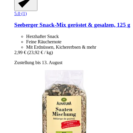
5.0 (1)
Seeberger
Snack-​Mix geröstet & gesalzen, 125 g
Herzhafter Snack
Feine Räuchernote
Mit Erdnüssen, Kichererbsen & mehr
2,99 €
(23,92 € / kg)
Zustellung bis 13. August