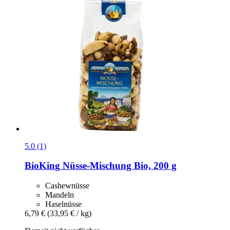
5.0 (1)
BioKing
Nüsse-​Mischung Bio, 200 g
Cashewnüsse
Mandeln
Haselnüsse
6,79 €
(33,95 € / kg)