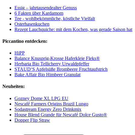
Essig – jahrtausendealter Genuss
6 Fakten über Kardamom
Tee - wohlbekömmliche, köstliche Vielfalt
Osterhasenkuchen
Rezept Lauchquiche: mit dem Kochen, was gerade Saison hat
Piccantino entdecken:
HiPP
Balance Knusprig-Krosse Haferkleie Fleks®
Herbaria Bio Tellicherry Urwaldpfeffer
STAUD‘S Apfelsüße Brombeere Fruchtaufstrich
Bake Affair Bio Himbeer Granulat
Neuheiten:
Gozney Dome XL LPG EU
Nescafé Farmers Origins Brazil Lungo
Sodastream Energy Zero Drinkmix
House Blend Grande für Nescafé Dolce Gusto®
Dopper Flip Straw