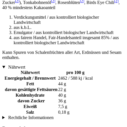
[2]
[2]
[2]
[2]
Zucker
), Tonkabohnenöl
, Rosenblüten
, Birds Eye Chili
,
40 % mindestens Kakaoanteil
Verdickungsmittel / aus kontrolliert biologischer
Landwirtschaft
aus k.b.L.
Emulgator / aus kontrolliert biologischer Landwirtschaft
aus fairem Handel, Fair-Handelsanteil insgesamt 85% / aus
kontrolliert biologischer Landwirtschaft
Kann Spuren von Schalenfrüchten aller Art, Erdnüssen und Sesam
enthalten.
Nährwert
Nährwert
pro 100 g
Energiegehalt / Brennwert
2462 / 588 kj / kcal
Fett
44 g
davon gesättigte Fettsäuren
22 g
Kohlenhydrate
40 g
davon Zucker
36 g
Eiweiß
7,5 g
Salz
0,18 g
Rechtliche Informationen