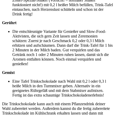
Zotter-Spezial-Shaker (Vorsicht! – normaler Shaker
funktioniert nicht!) mit 0,2 l heißer Milch befüllen, Trink-Tafel
eintauchen, nach Herzenslust schütteln und schon ist der
Drink fertig!
Gerührt
Die entschleunigte Variante für Genießer und Slow-Food-
Aktivisten, die sich gern Zeit lassen und Zeremonien
schätzen: Zuerst je nach Geschmack 0,2 oder 0,3 l Milch
erhitzen und aufschäumen. Dann darf die Trink-Tafel für 1 bis
2 Minuten in der Milch baden. Gut verquirlen und das
Getränk noch 1 oder 2 Minuten ruhen lassen, damit sich die
Aromen entfalten können. Noch einmal verquirlen und
genießen!
Gemixt
Eine Tafel Trinkschokolade nach Wahl mit 0,2 l oder 0,3 l
heiße Milch in den Turmmixer geben. Alternativ in ein
geeignetes Rührgefäß und mit dem Stabmixer aufmixen.
Fertig ist das extra schaumige Trinkschokoladenerlebnis!
Die Trinkschokolade kann auch mit einem Pflanzendrink deiner
Wahl zubereitet werden. Außerdem kannst du die fertig zubereitete
Trinkschokolade im Kühlschrank erkalten lassen und dann mit