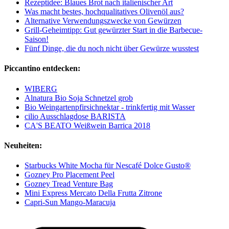
Rezeptidee: Blaues Brot nach italienischer Art
Was macht bestes, hochqualitatives Olivenöl aus?
Alternative Verwendungszwecke von Gewürzen
Grill-Geheimtipp: Gut gewürzter Start in die Barbecue-
Saison!
Fünf Dinge, die du noch nicht über Gewürze wusstest
Piccantino entdecken:
WIBERG
Alnatura Bio Soja Schnetzel grob
Bio Weingartenpfirsichnektar - trinkfertig mit Wasser
cilio Ausschlagdose BARISTA
CA'S BEATO Weißwein Barrica 2018
Neuheiten:
Starbucks White Mocha für Nescafé Dolce Gusto®
Gozney Pro Placement Peel
Gozney Tread Venture Bag
Mini Express Mercato Della Frutta Zitrone
Capri-Sun Mango-Maracuja