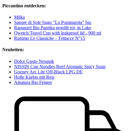
Piccantino entdecken:
Milka
Sapore di Sole Sugo "La Pommarola" bio
Rapunzel Bio Paprika gegrillt rot, in Lake
Qwetch Travel Cup with leakproof lid - 900 ml
Rummo Le Classiche – Fettucce N°15
Neuheiten:
Dolce Gusto Nesquik
NISSIN Cup Noodles Beef Aromatic Spicy Soup
Gozney Arc Lite Off-Black LPG DE
Holle Kürbis mit Reis
Alnatura Bio Feigen