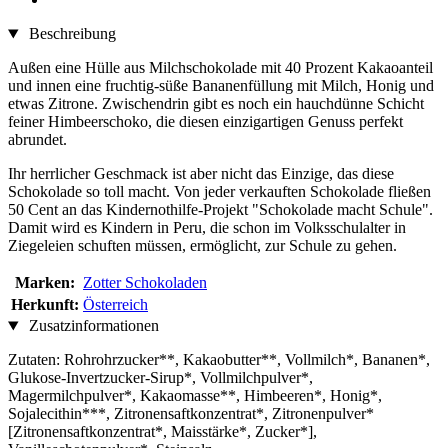
Beschreibung
Außen eine Hülle aus Milchschokolade mit 40 Prozent Kakaoanteil
und innen eine fruchtig-süße Bananenfüllung mit Milch, Honig und
etwas Zitrone. Zwischendrin gibt es noch ein hauchdünne Schicht
feiner Himbeerschoko, die diesen einzigartigen Genuss perfekt
abrundet.
Ihr herrlicher Geschmack ist aber nicht das Einzige, das diese
Schokolade so toll macht. Von jeder verkauften Schokolade fließen
50 Cent an das Kindernothilfe-Projekt "Schokolade macht Schule".
Damit wird es Kindern in Peru, die schon im Volksschulalter in
Ziegeleien schuften müssen, ermöglicht, zur Schule zu gehen.
Marken:
Zotter Schokoladen
Herkunft:
Österreich
Zusatzinformationen
Zutaten: Rohrohrzucker**, Kakaobutter**, Vollmilch*, Bananen*,
Glukose-Invertzucker-Sirup*, Vollmilchpulver*,
Magermilchpulver*, Kakaomasse**, Himbeeren*, Honig*,
Sojalecithin***, Zitronensaftkonzentrat*, Zitronenpulver*
[Zitronensaftkonzentrat*, Maisstärke*, Zucker*],