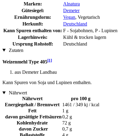
Marken:
Alnatura
Gütesiegel:
Demeter
Ernährungsform:
Vegan
, Vegetarisch
Herkunft:
Deutschland
Kann Spuren enthalten von:
F - Sojabohnen, P - Lupinen
Lagerhinweis:
Kühl & trocken lagern
Ursprung Rohstoff:
Deutschland
Zutaten
[1]
Weizenmehl Type 405
aus Demeter Landbau
Kann Spuren von Soja und Lupinen enthalten.
Nährwert
Nährwert
pro 100 g
Energiegehalt / Brennwert
1461 / 349 kj / kcal
Fett
1 g
davon gesättigte Fettsäuren
0,2 g
Kohlenhydrate
72 g
davon Zucker
0,7 g
Ballaststoffe
4 g