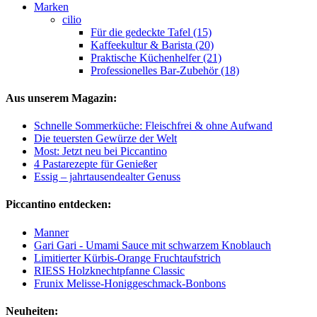
Marken
cilio
Für die gedeckte Tafel (15)
Kaffeekultur & Barista (20)
Praktische Küchenhelfer (21)
Professionelles Bar-Zubehör (18)
Aus unserem Magazin:
Schnelle Sommerküche: Fleischfrei & ohne Aufwand
Die teuersten Gewürze der Welt
Most: Jetzt neu bei Piccantino
4 Pastarezepte für Genießer
Essig – jahrtausendealter Genuss
Piccantino entdecken:
Manner
Gari Gari - Umami Sauce mit schwarzem Knoblauch
Limitierter Kürbis-Orange Fruchtaufstrich
RIESS Holzknechtpfanne Classic
Frunix Melisse-Honiggeschmack-Bonbons
Neuheiten: