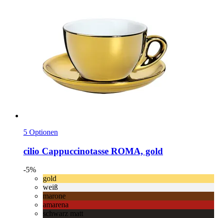
5 Optionen
cilio
Cappuccinotasse ROMA, gold
-5%
gold
weiß
marone
amarena
schwarz matt