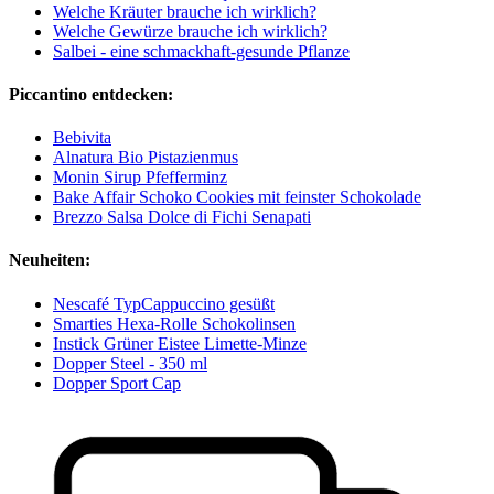
Welche Kräuter brauche ich wirklich?
Welche Gewürze brauche ich wirklich?
Salbei - eine schmackhaft-gesunde Pflanze
Piccantino entdecken:
Bebivita
Alnatura Bio Pistazienmus
Monin Sirup Pfefferminz
Bake Affair Schoko Cookies mit feinster Schokolade
Brezzo Salsa Dolce di Fichi Senapati
Neuheiten:
Nescafé TypCappuccino gesüßt
Smarties Hexa-Rolle Schokolinsen
Instick Grüner Eistee Limette-Minze
Dopper Steel - 350 ml
Dopper Sport Cap