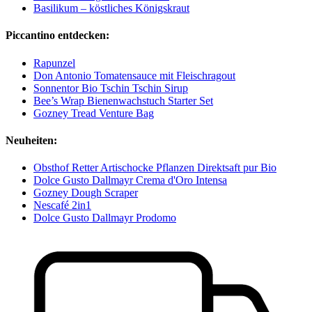
Basilikum – köstliches Königskraut
Piccantino entdecken:
Rapunzel
Don Antonio Tomatensauce mit Fleischragout
Sonnentor Bio Tschin Tschin Sirup
Bee’s Wrap Bienenwachstuch Starter Set
Gozney Tread Venture Bag
Neuheiten:
Obsthof Retter Artischocke Pflanzen Direktsaft pur Bio
Dolce Gusto Dallmayr Crema d'Oro Intensa
Gozney Dough Scraper
Nescafé 2in1
Dolce Gusto Dallmayr Prodomo