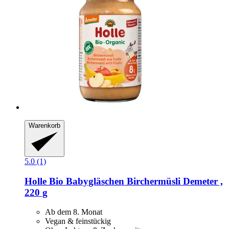
Warenkorb
5.0 (1)
Holle
Bio Babygläschen Birchermüsli Demeter ,
220 g
Ab dem 8. Monat
Vegan & feinstückig