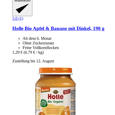
Warenkorb
5.0 (1)
Holle
Bio Apfel & Banane mit Dinkel, 190 g
Ab dem 6. Monat
Ohne Zuckerzusatz
Feine Vollkornflocken
1,29 €
(6,79 € / kg)
Zustellung bis 12. August