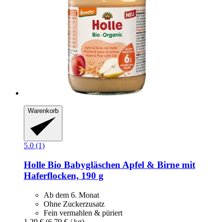
Warenkorb
5.0 (1)
Holle
Bio Babygläschen Apfel & Birne mit
Haferflocken, 190 g
Ab dem 6. Monat
Ohne Zuckerzusatz
Fein vermahlen & püriert
1,29 €
(6,79 € / kg)