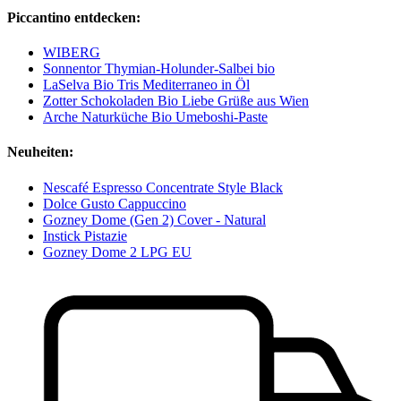
Piccantino entdecken:
WIBERG
Sonnentor Thymian-Holunder-Salbei bio
LaSelva Bio Tris Mediterraneo in Öl
Zotter Schokoladen Bio Liebe Grüße aus Wien
Arche Naturküche Bio Umeboshi-Paste
Neuheiten:
Nescafé Espresso Concentrate Style Black
Dolce Gusto Cappuccino
Gozney Dome (Gen 2) Cover - Natural
Instick Pistazie
Gozney Dome 2 LPG EU