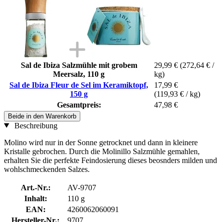
Sal de Ibiza Salzmühle mit grobem
29,99 €
(272,64 € /
Meersalz, 110 g
kg)
Sal de Ibiza Fleur de Sel im Keramiktopf,
17,99 €
150 g
(119,93 € / kg)
Gesamtpreis:
47,98 €
Beide in den Warenkorb
Beschreibung
Molino wird nur in der Sonne getrocknet und dann in kleinere
Kristalle gebrochen. Durch die Molinillo Salzmühle gemahlen,
erhalten Sie die perfekte Feindosierung dieses beosnders milden und
wohlschmeckenden Salzes.
Art.-Nr.:
AV-9707
Inhalt:
110 g
EAN:
4260062060091
Hersteller-Nr.:
9707