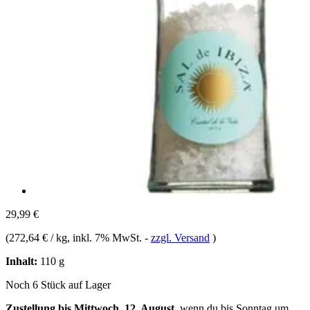
29,99 €
(
272,64 € / kg
, inkl. 7% MwSt.
-
zzgl. Versand
)
Inhalt:
110 g
Noch 6 Stück auf Lager
Zustellung bis Mittwoch, 12. August
, wenn du bis
Sonntag um