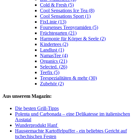
Cold & Fresh (5)
Cool Sensations Ice Tea (8)
Cool Sensations Sport (1)
FixLinie (13)
Foursenses Teepyramiden (5)
Früchtegarten (21)
Harmonie für Körper & Seele (2)
Kindertees (2)
Landlust (1)
NamasTee (4)
Organics (21)
Selected. (26)
Teefix (5)
Teespezialitäten & mehr (30)
Zubehör (2)
Aus unserem Magazin:
Die besten Grill-Tipps
Polenta und Carbonada – eine Delikatesse im italienischen
Aostatal
Wunderprodukt Hanf
Hausgemachte Kartoffelpuffer - ein beliebtes Gericht auf
tschechischen Festen