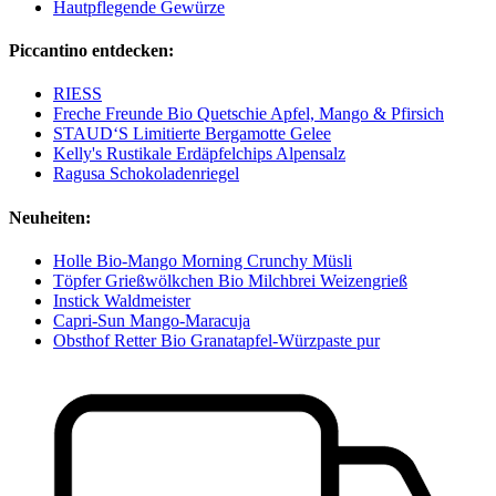
Hautpflegende Gewürze
Piccantino entdecken:
RIESS
Freche Freunde Bio Quetschie Apfel, Mango & Pfirsich
STAUD‘S Limitierte Bergamotte Gelee
Kelly's Rustikale Erdäpfelchips Alpensalz
Ragusa Schokoladenriegel
Neuheiten:
Holle Bio-Mango Morning Crunchy Müsli
Töpfer Grießwölkchen Bio Milchbrei Weizengrieß
Instick Waldmeister
Capri-Sun Mango-Maracuja
Obsthof Retter Bio Granatapfel-Würzpaste pur