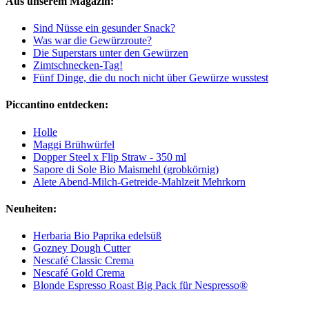
Aus unserem Magazin:
Sind Nüsse ein gesunder Snack?
Was war die Gewürzroute?
Die Superstars unter den Gewürzen
Zimtschnecken-Tag!
Fünf Dinge, die du noch nicht über Gewürze wusstest
Piccantino entdecken:
Holle
Maggi Brühwürfel
Dopper Steel x Flip Straw - 350 ml
Sapore di Sole Bio Maismehl (grobkörnig)
Alete Abend-Milch-Getreide-Mahlzeit Mehrkorn
Neuheiten:
Herbaria Bio Paprika edelsüß
Gozney Dough Cutter
Nescafé Classic Crema
Nescafé Gold Crema
Blonde Espresso Roast Big Pack für Nespresso®