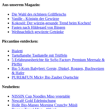
Aus unserem Magazin:
Die Wahl des richtigen Grillfleischs
Vanille - Königin der Gewürze
Kokosöl: Der würzig-gesunde Trend beim Kochen!
Fasten nach Hildegard von Bingen
Weihnachtlich gewürzte Getränke
Piccantino entdecken:
Bialetti
Tartuflanghe Tagliatelle mit Trüffeln
5 Erfahrungsberichte für SoSo Factory Premium Meersalz &
Pfeffer
Bio 5-Korn Babybrei: Gerste, Dinkel, Roggen, Buchweizen
& Hafer
PURE&FUN Micky Bio Zauber Quetschie
Neuheiten:
NISSIN Cup Noodles Miso vegetable
Nescafé Gold Edelmischung
Holle Bio-Mango Morning Crunchy Müsli