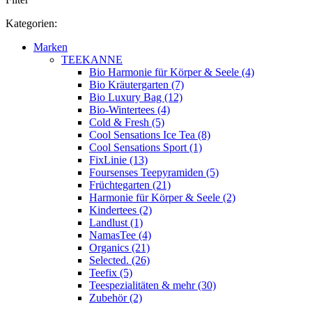
Kategorien:
Marken
TEEKANNE
Bio Harmonie für Körper & Seele (4)
Bio Kräutergarten (7)
Bio Luxury Bag (12)
Bio-Wintertees (4)
Cold & Fresh (5)
Cool Sensations Ice Tea (8)
Cool Sensations Sport (1)
FixLinie (13)
Foursenses Teepyramiden (5)
Früchtegarten (21)
Harmonie für Körper & Seele (2)
Kindertees (2)
Landlust (1)
NamasTee (4)
Organics (21)
Selected. (26)
Teefix (5)
Teespezialitäten & mehr (30)
Zubehör (2)