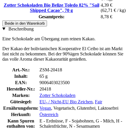
Zotter Schokoladen Bio Belize Toledo 82% "Sail
4,39 €
Shipped Cacao", 70 g
(62,71 € / kg)
Gesamtpreis:
8,78 €
Beide in den Warenkorb
Beschreibung
Eine Schokolade am Übergang zum reinen Kakao.
Der Kakao der bolivianischen Kooperative El Ceibo ist am Markt
fast nicht zu bekommen. Bei der 90%igen Schokolade können Sie
das volle Aroma dieser Kakaorarität genießen.
Art.-Nr.:
ZSM-20418
Inhalt:
65 g
EAN:
9006403023500
Hersteller-Nr.:
20418
Marken:
Zotter Schokoladen
Gütesiegel:
EU- / Nicht-EU Bio Zeichen
,
Fair
Ernährungsform:
Vegan
, Vegetarisch, Glutenfrei, Laktosefrei
Herkunft:
Österreich
Kann Spuren
E - Erdnüsse, F - Sojabohnen, G - Milch, H -
enthalten von:
Schalenfrüchte, N - Sesamsamen