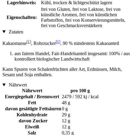
Lagerhinweis:
Kühl, trocken & lichtgeschützt lagern
frei von Gluten, frei von Laktose, frei von
künstliche Aromen, frei von künstlichen
Eigenschaften:
Farbstoffen, frei von Konservierungsmitteln,
frei von Geschmacksverstärkern
Zutaten
[1]
[1]
Kakaomasse
, Rohrzucker
, 90 % mindestens Kakaoanteil
aus fairem Handel, Fair-Handelsanteil insgesamt: 100% / aus
kontrolliert biologischer Landwirtschaft
Kann Spuren von Schalenfrüchten aller Art, Erdnüssen, Milch,
Sesam und Soja enthalten.
Nährwert
Nährwert
pro 100 g
Energiegehalt / Brennwert
2479 / 592 kj / kcal
Fett
48 g
davon gesättigte Fettsäuren
0 g
Kohlenhydrate
29 g
davon Zucker
12 g
Eiweiß
12 g
Salz
0,35 g