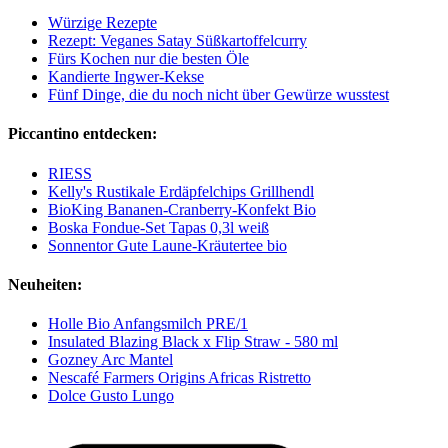
Würzige Rezepte
Rezept: Veganes Satay Süßkartoffelcurry
Fürs Kochen nur die besten Öle
Kandierte Ingwer-Kekse
Fünf Dinge, die du noch nicht über Gewürze wusstest
Piccantino entdecken:
RIESS
Kelly's Rustikale Erdäpfelchips Grillhendl
BioKing Bananen-Cranberry-Konfekt Bio
Boska Fondue-Set Tapas 0,3l weiß
Sonnentor Gute Laune-Kräutertee bio
Neuheiten:
Holle Bio Anfangsmilch PRE/1
Insulated Blazing Black x Flip Straw - 580 ml
Gozney Arc Mantel
Nescafé Farmers Origins Africas Ristretto
Dolce Gusto Lungo