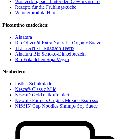
Was verbirgt sich hinter den Gewürzinseln?
Rezepte für die Frühlingsküche
Wunderprodukt Hanf
Piccantino entdecken:
Alnatura
Bio Olivenöl Extra Nativ La Organic Suave
TEEKANNE Russisch Teefix
Alnatura Bio Schoko-Dinkelbrezeln
Bio Frikadellen Soja Vegan
Neuheiten:
Instick Schokolade
Nescafé Classic Mild
Nescafé Gold entkoffeiniert
Nescafé Farmers Origins Mexico Espresso
NISSIN Cup Noodles Shrimps Soy Sauce