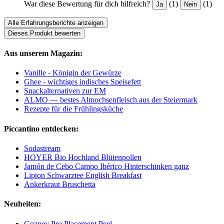
War diese Bewertung für dich hilfreich?
(1)
(1)
Ja
Nein
Alle Erfahrungsberichte anzeigen
Dieses Produkt bewerten
Aus unserem Magazin:
Vanille - Königin der Gewürze
Ghee - wichtiges indisches Speisefett
Snackalternativen zur EM
ALMO — bestes Almochsenfleisch aus der Steiermark
Rezepte für die Frühlingsküche
Piccantino entdecken:
Sodastream
HOYER Bio Hochland Blütenpollen
Jamón de Cebo Campo Ibérico Hinterschinken ganz
Lipton Schwarztee English Breakfast
Ankerkraut Bruschetta
Neuheiten:
Gozney Pro Placement Peel