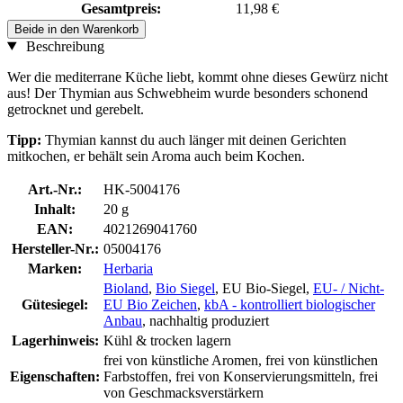
Gesamtpreis:
11,98 €
Beide in den Warenkorb
Beschreibung
Wer die mediterrane Küche liebt, kommt ohne dieses Gewürz nicht
aus! Der Thymian aus Schwebheim wurde besonders schonend
getrocknet und gerebelt.
Tipp:
Thymian kannst du auch länger mit deinen Gerichten
mitkochen, er behält sein Aroma auch beim Kochen.
Art.-Nr.:
HK-5004176
Inhalt:
20 g
EAN:
4021269041760
Hersteller-Nr.:
05004176
Marken:
Herbaria
Bioland
,
Bio Siegel
, EU Bio-Siegel,
EU- / Nicht-
Gütesiegel:
EU Bio Zeichen
,
kbA - kontrolliert biologischer
Anbau
, nachhaltig produziert
Lagerhinweis:
Kühl & trocken lagern
frei von künstliche Aromen, frei von künstlichen
Eigenschaften:
Farbstoffen, frei von Konservierungsmitteln, frei
von Geschmacksverstärkern