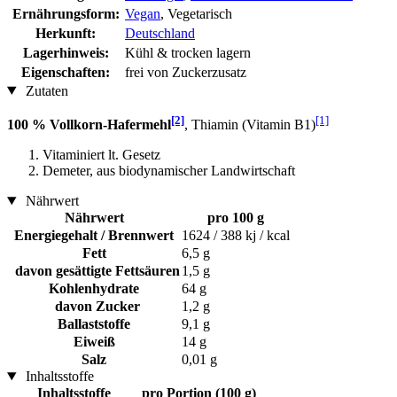
Ernährungsform:
Vegan
, Vegetarisch
Herkunft:
Deutschland
Lagerhinweis:
Kühl & trocken lagern
Eigenschaften:
frei von Zuckerzusatz
Zutaten
[2]
[1]
100 % Vollkorn-Hafermehl
, Thiamin (Vitamin B1)
Vitaminiert lt. Gesetz
Demeter, aus biodynamischer Landwirtschaft
Nährwert
Nährwert
pro 100 g
Energiegehalt / Brennwert
1624 / 388 kj / kcal
Fett
6,5 g
davon gesättigte Fettsäuren
1,5 g
Kohlenhydrate
64 g
davon Zucker
1,2 g
Ballaststoffe
9,1 g
Eiweiß
14 g
Salz
0,01 g
Inhaltsstoffe
Inhaltsstoffe
pro Portion (100 g)