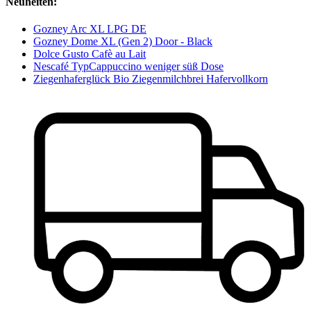
Neuheiten:
Gozney Arc XL LPG DE
Gozney Dome XL (Gen 2) Door - Black
Dolce Gusto Cafè au Lait
Nescafé TypCappuccino weniger süß Dose
Ziegenhaferglück Bio Ziegenmilchbrei Hafervollkorn