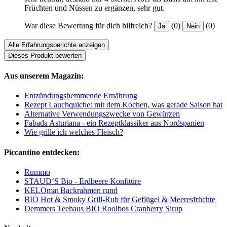
Früchten und Nüssen zu ergänzen, sehr gut.
War diese Bewertung für dich hilfreich?
(0)
(0)
Ja
Nein
Alle Erfahrungsberichte anzeigen
Dieses Produkt bewerten
Aus unserem Magazin:
Entzündungshemmende Ernährung
Rezept Lauchquiche: mit dem Kochen, was gerade Saison hat
Alternative Verwendungszwecke von Gewürzen
Fabada Asturiana - ein Rezeptklassiker aus Nordspanien
Wie grille ich welches Fleisch?
Piccantino entdecken:
Rummo
STAUD‘S Bio - Erdbeere Konfitüre
KELOmat Backrahmen rund
BIO Hot & Smoky Grill-Rub für Geflügel & Meeresfrüchte
Demmers Teehaus BIO Rooibos Cranberry Sirup