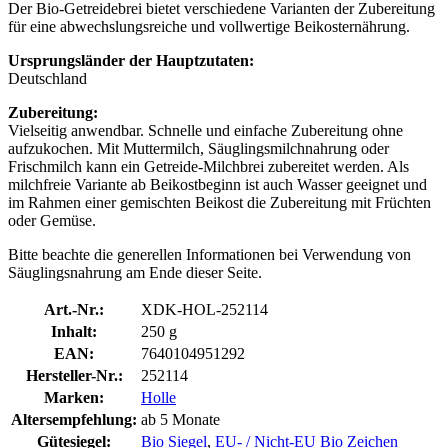
Der Bio-Getreidebrei bietet verschiedene Varianten der Zubereitung
für eine abwechslungsreiche und vollwertige Beikosternährung.
Ursprungsländer der Hauptzutaten:
Deutschland
Zubereitung:
Vielseitig anwendbar. Schnelle und einfache Zubereitung ohne
aufzukochen. Mit Muttermilch, Säuglingsmilchnahrung oder
Frischmilch kann ein Getreide-Milchbrei zubereitet werden. Als
milchfreie Variante ab Beikostbeginn ist auch Wasser geeignet und
im Rahmen einer gemischten Beikost die Zubereitung mit Früchten
oder Gemüse.
Bitte beachte die generellen Informationen bei Verwendung von
Säuglingsnahrung am Ende dieser Seite.
Art.-Nr.:
XDK-HOL-252114
Inhalt:
250 g
EAN:
7640104951292
Hersteller-Nr.:
252114
Marken:
Holle
Altersempfehlung:
ab 5 Monate
Gütesiegel:
Bio Siegel
,
EU- / Nicht-EU Bio Zeichen