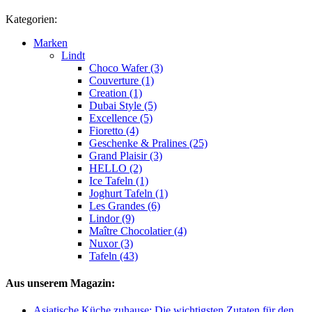
Kategorien:
Marken
Lindt
Choco Wafer (3)
Couverture (1)
Creation (1)
Dubai Style (5)
Excellence (5)
Fioretto (4)
Geschenke & Pralines (25)
Grand Plaisir (3)
HELLO (2)
Ice Tafeln (1)
Joghurt Tafeln (1)
Les Grandes (6)
Lindor (9)
Maître Chocolatier (4)
Nuxor (3)
Tafeln (43)
Aus unserem Magazin:
Asiatische Küche zuhause: Die wichtigsten Zutaten für den