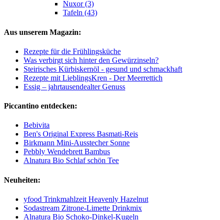
Nuxor (3)
Tafeln (43)
Aus unserem Magazin:
Rezepte für die Frühlingsküche
Was verbirgt sich hinter den Gewürzinseln?
Steirisches Kürbiskernöl - gesund und schmackhaft
Rezepte mit LieblingsKren - Der Meerrettich
Essig – jahrtausendealter Genuss
Piccantino entdecken:
Bebivita
Ben's Original Express Basmati-Reis
Birkmann Mini-Ausstecher Sonne
Pebbly Wendebrett Bambus
Alnatura Bio Schlaf schön Tee
Neuheiten:
yfood Trinkmahlzeit Heavenly Hazelnut
Sodastream Zitrone-Limette Drinkmix
Alnatura Bio Schoko-Dinkel-Kugeln