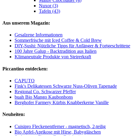
Maître Chocolatier (4)
Nuxor (3)
Tafeln (43)
Aus unserem Magazin:
Gesalzene Informationen
Sommerfrische mit Iced Coffee & Cold Brew
DIY-Sushi: Nützliche Tipps für Anfänger & Fortgeschrittene
100 Jahre Galup - Backtradition aus Italien
Klimaneutrale Produkte von Steirerkraft
Piccantino entdecken:
CAPUTO
Fink's Delikatessen Schwarze Nuss-Oliven Tapenade
Regional Co. Schwarzer Pfeffer
buah Bio Mango Kaubonbons
Berghofer Farmery Kürbis Knabberkerne Vanille
Neuheiten:
Cuisipro Fleckenentferner - magnetisch, 2-teilig
Bio Apfel-Aprikose mit Hirse, Babygläschen