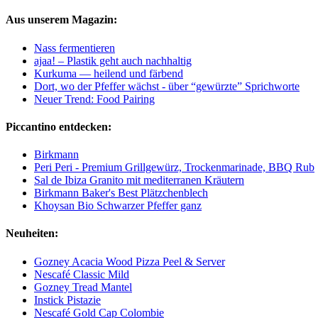
Aus unserem Magazin:
Nass fermentieren
ajaa! – Plastik geht auch nachhaltig
Kurkuma — heilend und färbend
Dort, wo der Pfeffer wächst - über “gewürzte” Sprichworte
Neuer Trend: Food Pairing
Piccantino entdecken:
Birkmann
Peri Peri - Premium Grillgewürz, Trockenmarinade, BBQ Rub
Sal de Ibiza Granito mit mediterranen Kräutern
Birkmann Baker's Best Plätzchenblech
Khoysan Bio Schwarzer Pfeffer ganz
Neuheiten:
Gozney Acacia Wood Pizza Peel & Server
Nescafé Classic Mild
Gozney Tread Mantel
Instick Pistazie
Nescafé Gold Cap Colombie