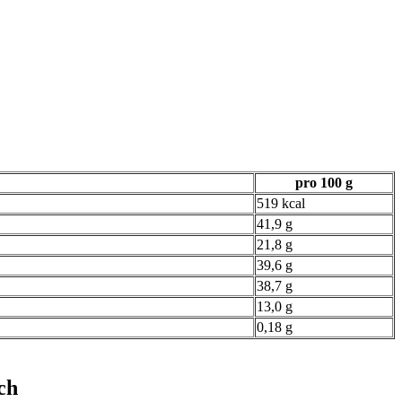
pro 100 g
519 kcal
41,9 g
21,8 g
39,6 g
38,7 g
13,0 g
0,18 g
ch