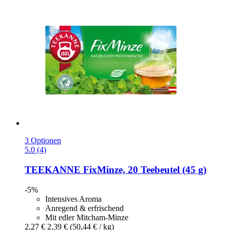
3 Optionen
5.0 (4)
TEEKANNE
FixMinze, 20 Teebeutel (45 g)
-5%
Intensives Aroma
Anregend & erfrischend
Mit edler Mitcham-Minze
2,27 €
2,39 €
(50,44 € / kg)